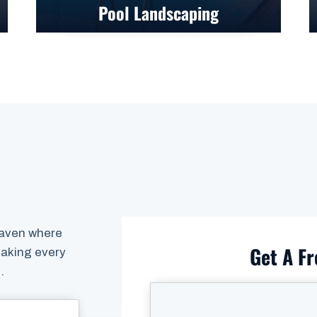
Pool Landscaping
 haven where
Get A Fr
making every
.