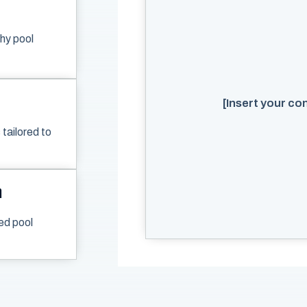
hy pool
[Insert your co
tailored to
h
ed pool