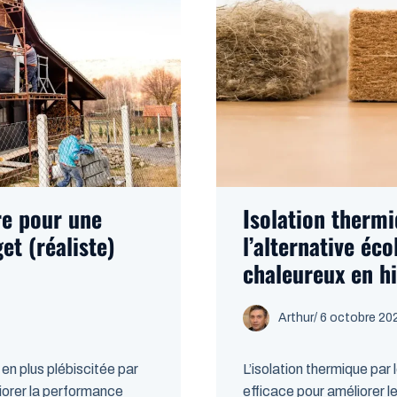
re pour une
Isolation thermi
t (réaliste)
l’alternative éc
chaleureux en hiv
Arthur
/
6 octobre 20
 en plus plébiscitée par
L’isolation thermique par
iorer la performance
efficace pour améliorer l