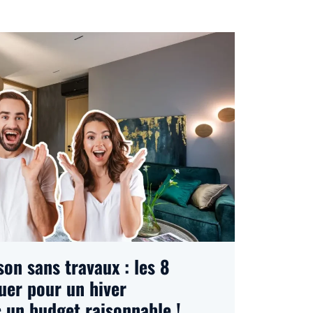
son sans travaux : les 8
uer pour un hiver
 un budget raisonnable !