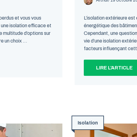
Arthur
/
19 octobre 2
perdus et vous vous
L’isolation extérieure est 
une isolation efficace et
énergétique des bâtiments
e multitude d’options sur
Cependant, une question r
e un choix ...
vie d’une isolation extéri
facteurs influençant cette 
LIRE L'ARTICLE
Isolation