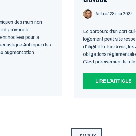
Arthur
/
28 mai 2025
chniques des murs non
 et prévenir le
Le parcours d’un particul
nt nocives pour la
logement peut vite ressem
 acoustique Anticiper des
d’éligibilité, les devis, le
une augmentation
obligations réglementaires
C’est précisément le rôle
LIRE L'ARTICLE
Travaux