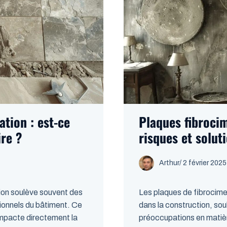
ation : est-ce
Plaques fibroci
ire ?
risques et solut
Arthur
/
2 février 2025
ation soulève souvent des
Les plaques de fibrocime
sionnels du bâtiment. Ce
dans la construction, sou
 impacte directement la
préoccupations en matiè