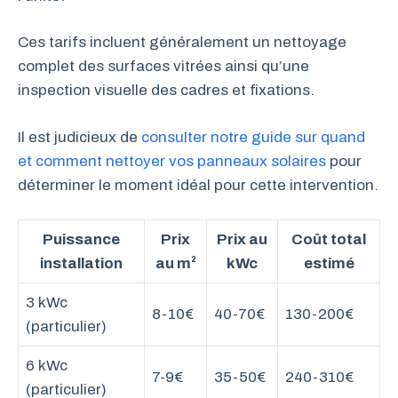
Ces tarifs incluent généralement un nettoyage
complet des surfaces vitrées ainsi qu’une
inspection visuelle des cadres et fixations.
Il est judicieux de
consulter notre guide sur quand
et comment nettoyer vos panneaux solaires
pour
déterminer le moment idéal pour cette intervention.
Puissance
Prix
Prix au
Coût total
installation
au m²
kWc
estimé
3 kWc
8-10€
40-70€
130-200€
(particulier)
6 kWc
7-9€
35-50€
240-310€
(particulier)