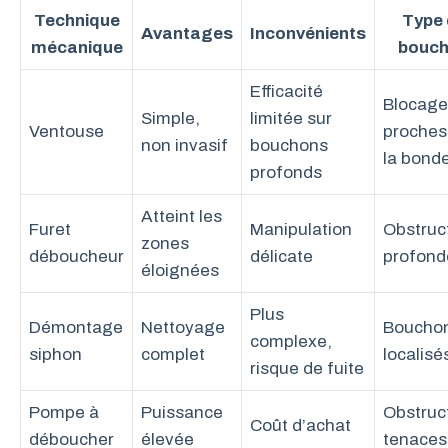
Technique
Type 
Avantages
Inconvénients
mécanique
bouc
Efficacité
Blocage
Simple,
limitée sur
Ventouse
proches
non invasif
bouchons
la bond
profonds
Atteint les
Furet
Manipulation
Obstruc
zones
déboucheur
délicate
profond
éloignées
Plus
Démontage
Nettoyage
Boucho
complexe,
siphon
complet
localisé
risque de fuite
Pompe à
Puissance
Obstruc
Coût d’achat
déboucher
élevée
tenaces