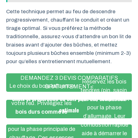
Cette technique permet au feu de descendre
progressivement, chauffant le conduit et créant un
tirage optimal. Si vous préférez la méthode
traditionnelle, assurez-vous d’attendre un bon lit de
braises avant d’ajouter des bûches, et mettez
toujours plusieurs bûches ensemble (minimum 2-3)
pour qu’elles s’entretiennent mutuellement.
DEMANDEZ 3 DEVIS COMPARATIFS
Réservez les bois
Le choix du bois influence
GRATUITEMENT<
tendres (pin, sapin,
directement la durée de
Choix et préparation du bois pour une combustion
épicéa) uniquement
votre feu. Privilégiez les
pour la phase
optimale
bois durs comme le
d’allumage. Leur
chêne, le hêtre ou l’érable
combustion rapide
pour la phase principale de
aide à démarrer le
chauffage. Ces essences