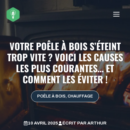
Aller
au
ME
contenu
VOTRE POÊLE À BOIS S’ÉTEINT
TROP VITE ? VOICI LES CAUSES
LES PLUS COURANTES… ET
COMMENT LES ÉVITER !
POÊLE À BOIS
,
CHAUFFAGE
10 AVRIL 2025
ÉCRIT PAR
ARTHUR