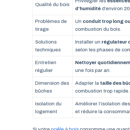
Privilégier les
essences
Qualité du bois
d’humidité
d’environ 2
Problèmes de
Un
conduit trop long o
tirage
combustion du bois.
Solutions
Installer un
régulateur 
techniques
selon les phases de co
Entretien
Nettoyer quotidienne
régulier
une fois par an.
Dimension des
Adapter la
taille des b
bûches
combustion trop rapide.
Isolation du
Améliorer l’isolation de
logement
et réduire la consommat
Si votre
poêle à bois
consomme une quantité