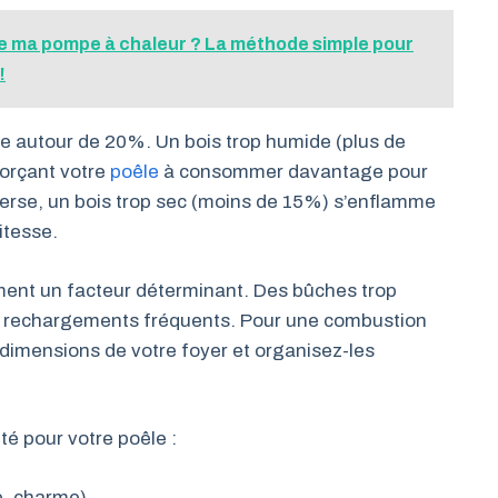
de ma pompe à chaleur ? La méthode simple pour
!
ue autour de 20%. Un bois trop humide (plus de
forçant votre
poêle
à consommer davantage pour
verse, un bois trop sec (moins de 15%) s’enflamme
itesse.
ent un facteur déterminant. Des bûches trop
des rechargements fréquents. Pour une combustion
 dimensions de votre foyer et organisez-les
ité pour votre poêle :
e, charme)