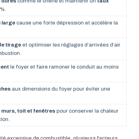
 dures
comme le chêne et maintenir un
taux
0%.
u large
cause une forte dépression et accélère la
de tirage
et optimiser les réglages d’arrivées d’air
mbustion.
ment
le foyer et faire ramoner le conduit au moins
ûches
aux dimensions du foyer pour éviter une
s
murs, toit et fenêtres
pour conserver la chaleur
ion.
 excessive de combustible, plusieurs facteurs