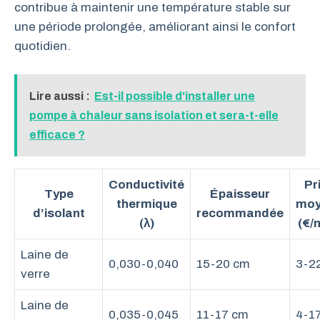
contribue à maintenir une température stable sur
une période prolongée, améliorant ainsi le confort
quotidien.
Lire aussi :
Est-il possible d'installer une
pompe à chaleur sans isolation et sera-t-elle
efficace ?
Conductivité
Pr
Type
Épaisseur
thermique
moy
d’isolant
recommandée
(λ)
(€/
Laine de
0,030-0,040
15-20 cm
3-2
verre
Laine de
0,035-0,045
11-17 cm
4-1