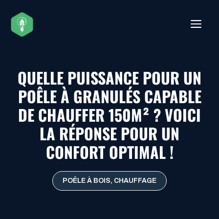
Aller
au
ME
contenu
QUELLE PUISSANCE POUR UN
POÊLE À GRANULÉS CAPABLE
DE CHAUFFER 150M² ? VOICI
LA RÉPONSE POUR UN
CONFORT OPTIMAL !
POÊLE À BOIS
,
CHAUFFAGE