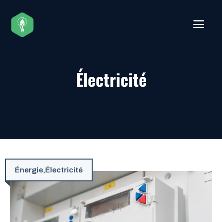
Aller
au
ME
contenu
Électricité
Énergie
,
Électricité