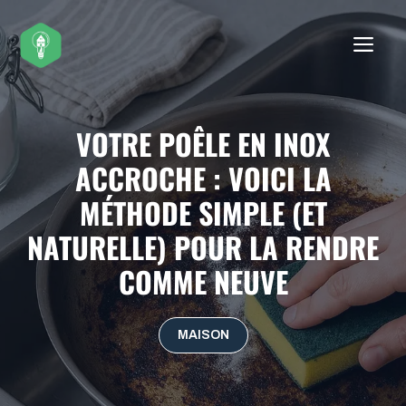
Aller
au
ME
contenu
VOTRE POÊLE EN INOX
ACCROCHE : VOICI LA
MÉTHODE SIMPLE (ET
NATURELLE) POUR LA RENDRE
COMME NEUVE
MAISON