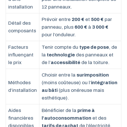
installation
12 panneaux.
Prévoir entre
200 €
et
500 €
par
Détail des
panneau, plus
600 €
à
3 000 €
composants
pour l’onduleur.
Facteurs
Tenir compte du
type de pose
, de
influençant
la
technologie
des panneaux et
le prix
de l’
accessibilité
de la toiture.
Choisir entre la
surimposition
Méthodes
(moins coûteuse) ou l’
intégration
d’installation
au bâti
(plus onéreuse mais
esthétique).
Aides
Bénéficier de la
prime à
financières
l’autoconsommation
et des
disponibles
tarifs de rachat
de l’électricité.