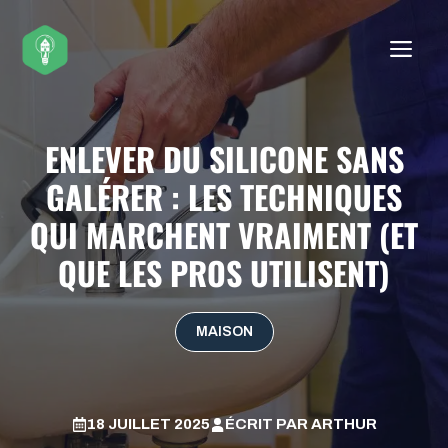
Aller
au
ME
contenu
ENLEVER DU SILICONE SANS
GALÉRER : LES TECHNIQUES
QUI MARCHENT VRAIMENT (ET
QUE LES PROS UTILISENT)
MAISON
18 JUILLET 2025
ÉCRIT PAR
ARTHUR