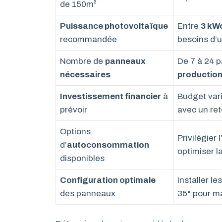
de 150m²
Puissance photovoltaïque
Entre
3 kWc
recommandée
besoins d’
Nombre de
panneaux
De 7 à 24 p
nécessaires
productio
Investissement financier
à
Budget var
prévoir
avec un ret
Options
Privilégier l
d’
autoconsommation
optimiser la
disponibles
Configuration optimale
Installer l
des panneaux
35° pour ma