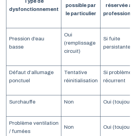
Type de
possible par
réservée au
dysfonctionnement
le particulier
professionne
Oui
Pression d’eau
Si fuite
(remplissage
basse
persistante
circuit)
Défaut d’allumage
Tentative
Si problème
ponctuel
réinitialisation
récurrent
Surchauffe
Non
Oui (toujours)
Problème ventilation
Non
Oui (toujours)
/ fumées