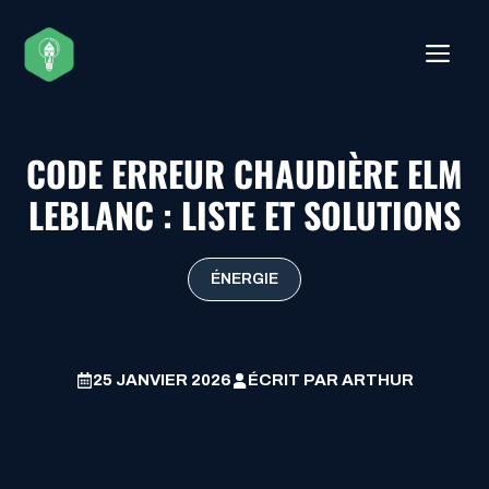
Aller
au
ME
contenu
CODE ERREUR CHAUDIÈRE ELM
LEBLANC : LISTE ET SOLUTIONS
ÉNERGIE
25 JANVIER 2026
ÉCRIT PAR
ARTHUR