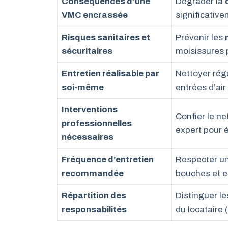
Conséquences d’une
Dégrader la
VMC encrassée
significativ
Risques sanitaires et
Prévenir les
sécuritaires
moisissures p
Entretien réalisable par
Nettoyer rég
soi-même
entrées d’ai
Interventions
Confier le n
professionnelles
expert pour 
nécessaires
Fréquence d’entretien
Respecter u
recommandée
bouches et e
Répartition des
Distinguer l
responsabilités
du locataire 