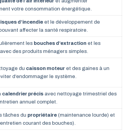
qualité de l’air intérieur
et augmenter
ement votre consommation énergétique.
risques d’incendie
et le développement de
ouvant affecter la santé respiratoire.
ulièrement les
bouches d’extraction
et les
r avec des produits ménagers simples.
ettoyage du
caisson moteur
et des gaines à un
éviter d’endommager le système.
n
calendrier précis
avec nettoyage trimestriel des
ntretien annuel complet.
es tâches du
propriétaire
(maintenance lourde) et
(entretien courant des bouches).